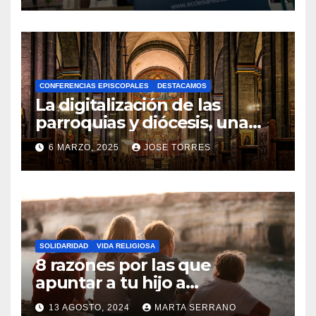
N
O
H
A
CONFERENCIAS EPISCOPALES
DESTACAMOS
Y
La digitalización de las
C
parroquias y diócesis, una
realidad ya para el futuro de
O
6 MARZO, 2025
JOSE TORRES
la Iglesia
M
N
E
O
N
H
T
A
A
SOLIDARIDAD
VIDA RELIGIOSA
Y
8 razones por las que
R
C
apuntar a tu hijo a
I
Catequesis
O
O
13 AGOSTO, 2024
MARTA SERRANO