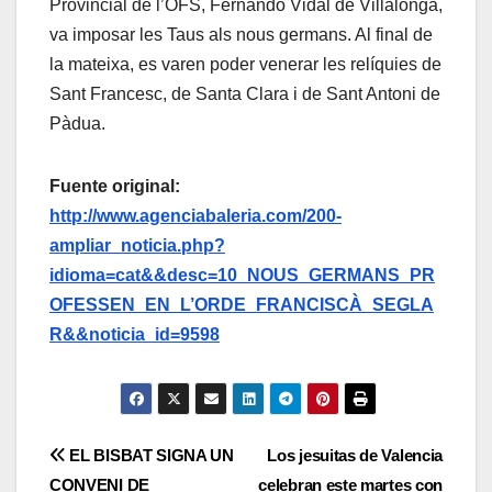
Provincial de l’OFS, Fernando Vidal de Villalonga,
va imposar les Taus als nous germans. Al final de
la mateixa, es varen poder venerar les relíquies de
Sant Francesc, de Santa Clara i de Sant Antoni de
Pàdua.
Fuente original:
http://www.agenciabaleria.com/200-
ampliar_noticia.php?
idioma=cat&&desc=10_NOUS_GERMANS_PR
OFESSEN_EN_L’ORDE_FRANCISCÀ_SEGLA
R&&noticia_id=9598
Navegación
EL BISBAT SIGNA UN
Los jesuitas de Valencia
CONVENI DE
celebran este martes con