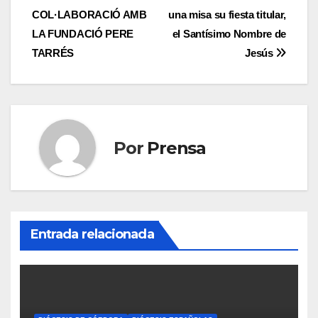
de
COL·LABORACIÓ AMB
una misa su fiesta titular,
entradas
LA FUNDACIÓ PERE
el Santísimo Nombre de
TARRÉS
Jesús
Por
Prensa
Entrada relacionada