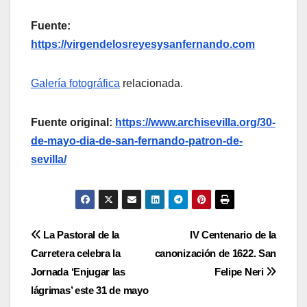
Fuente:
https://virgendelosreyesysanfernando.com
Galería fotográfica
relacionada.
Fuente original:
https://www.archisevilla.org/30-
de-mayo-dia-de-san-fernando-patron-de-
sevilla/
Navegación
La Pastoral de la
IV Centenario de la
Carretera celebra la
canonización de 1622. San
de
Jornada ‘Enjugar las
Felipe Neri
entradas
lágrimas’ este 31 de mayo