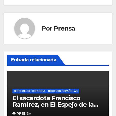
Por
Prensa
Entrada relacionada
DIÓCESIS DE CÓRDOBA
DIÓCESIS ESPAÑOLAS
El sacerdote Francisco
Ramírez, en El Espejo de la
Iglesia
PRENSA