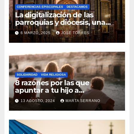
A
CONFERENCIAS EPISCOPALES
DESTACAMOS
Y
La digitalización de las
C
parroquias y diócesis, una
realidad ya para el futuro de
O
6 MARZO, 2025
JOSE TORRES
la Iglesia
M
N
E
O
N
H
T
A
A
SOLIDARIDAD
VIDA RELIGIOSA
Y
8 razones por las que
R
C
apuntar a tu hijo a
I
Catequesis
O
O
13 AGOSTO, 2024
MARTA SERRANO
M
S
N
E
O
N
H
T