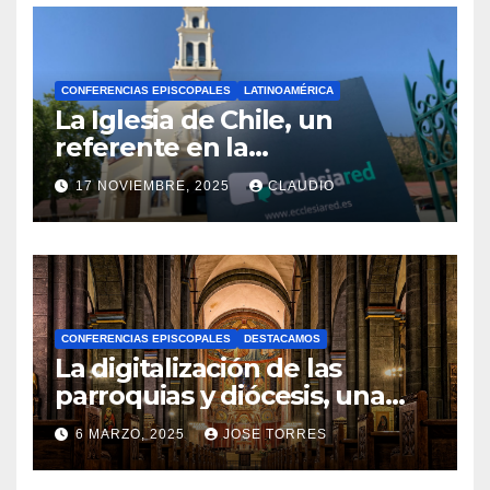
CONFERENCIAS EPISCOPALES
LATINOAMÉRICA
La Iglesia de Chile, un
referente en la
transformación digital
17 NOVIEMBRE, 2025
CLAUDIO
gracias a Ecclesiared
N
O
H
A
CONFERENCIAS EPISCOPALES
DESTACAMOS
Y
La digitalización de las
C
parroquias y diócesis, una
realidad ya para el futuro de
O
6 MARZO, 2025
JOSE TORRES
la Iglesia
M
N
E