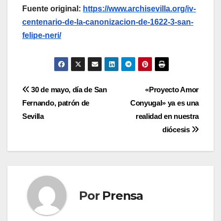
Fuente original:
https://www.archisevilla.org/iv-
centenario-de-la-canonizacion-de-1622-3-san-
felipe-neri/
Navegación
30 de mayo, día de San
«Proyecto Amor
Fernando, patrón de
Conyugal» ya es una
de
Sevilla
realidad en nuestra
entradas
diócesis
Por
Prensa