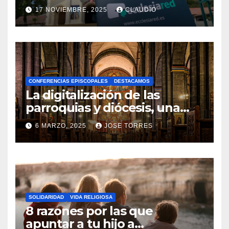
transformación digital
17 NOVIEMBRE, 2025
CLAUDIO
gracias a Ecclesiared
N
O
H
A
CONFERENCIAS EPISCOPALES
DESTACAMOS
Y
La digitalización de las
C
parroquias y diócesis, una
realidad ya para el futuro de
O
6 MARZO, 2025
JOSE TORRES
la Iglesia
M
N
E
O
N
H
T
A
A
SOLIDARIDAD
VIDA RELIGIOSA
Y
8 razones por las que
R
C
apuntar a tu hijo a
I