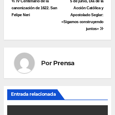
Navegación
IV Centenario de la
5 de junio, Día de la
canonización de 1622. San
Acción Católica y
de
Felipe Neri
Apostolado Seglar:
entradas
«Sigamos construyendo
juntos»
Por
Prensa
Entrada relacionada