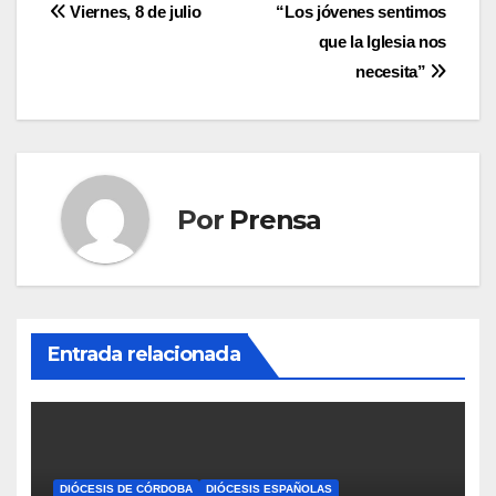
Navegación
Viernes, 8 de julio
“Los jóvenes sentimos
que la Iglesia nos
de
necesita”
entradas
Por
Prensa
Entrada relacionada
DIÓCESIS DE CÓRDOBA
DIÓCESIS ESPAÑOLAS