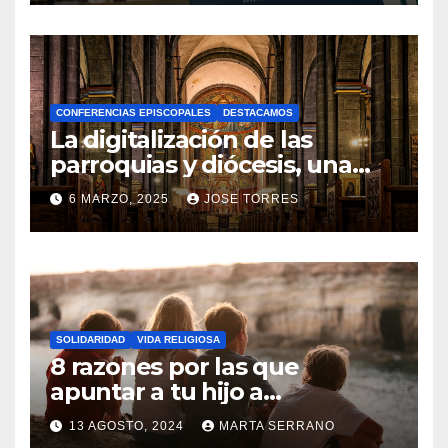
N
O
H
A
CONFERENCIAS EPISCOPALES
DESTACAMOS
Y
La digitalización de las
C
parroquias y diócesis, una
realidad ya para el futuro de
O
6 MARZO, 2025
JOSE TORRES
la Iglesia
M
N
E
O
N
H
T
A
A
SOLIDARIDAD
VIDA RELIGIOSA
Y
8 razones por las que
R
C
apuntar a tu hijo a
I
Catequesis
O
O
13 AGOSTO, 2024
MARTA SERRANO
M