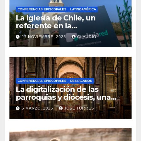
CONFERENCIAS EPISCOPALES
LATINOAMÉRICA
La Iglesia de Chile, un
referente en la
transformación digital
17 NOVIEMBRE, 2025
CLAUDIO
gracias a Ecclesiared
N
O
H
A
CONFERENCIAS EPISCOPALES
DESTACAMOS
Y
La digitalización de las
C
parroquias y diócesis, una
realidad ya para el futuro de
O
6 MARZO, 2025
JOSE TORRES
la Iglesia
M
N
E
O
N
H
T