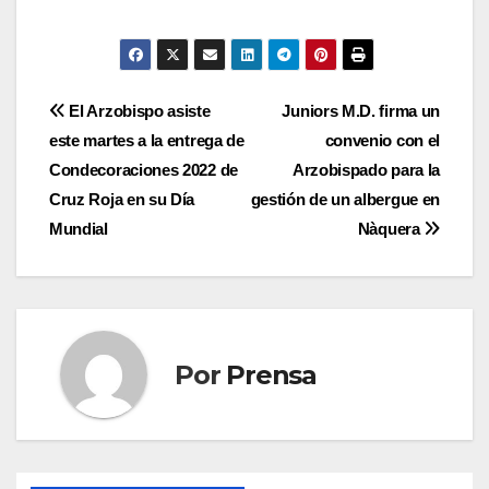
Navegación
El Arzobispo asiste
Juniors M.D. firma un
este martes a la entrega de
convenio con el
de
Condecoraciones 2022 de
Arzobispado para la
entradas
Cruz Roja en su Día
gestión de un albergue en
Mundial
Nàquera
Por
Prensa