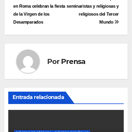
en Roma celebran la fiesta
seminaristas y religiosas y
de
de la Virgen de los
religiosos del Tercer
entradas
Desamparados
Mundo
Por
Prensa
Entrada relacionada