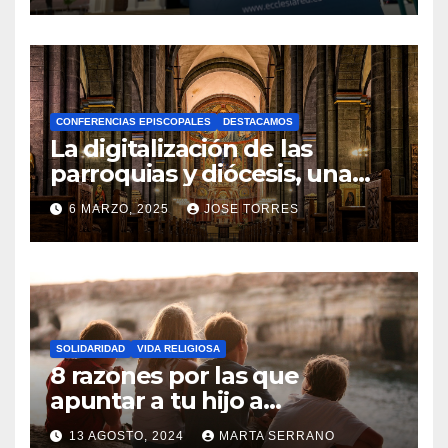
N
O
H
A
CONFERENCIAS EPISCOPALES
DESTACAMOS
Y
La digitalización de las
C
parroquias y diócesis, una
realidad ya para el futuro de
O
6 MARZO, 2025
JOSE TORRES
la Iglesia
M
N
E
O
N
H
T
A
A
SOLIDARIDAD
VIDA RELIGIOSA
Y
8 razones por las que
R
C
apuntar a tu hijo a
I
Catequesis
O
O
13 AGOSTO, 2024
MARTA SERRANO