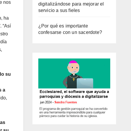
ue nos
digitalizándose para mejorar el
servicio a sus fieles
o, ha
”. “Así
¿Por qué es importante
confesarse con un sacerdote?
stro
 día
,
do su
s a
ido,
das
r su