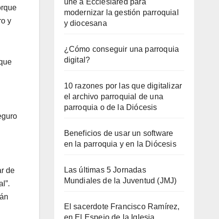
une a Ecclesiared para
orque
modernizar la gestión parroquial
ro y
y diocesana
¿Cómo conseguir una parroquia
digital?
 que
10 razones por las que digitalizar
el archivo parroquial de una
parroquia o de la Diócesis
eguro
Beneficios de usar un software
en la parroquia y en la Diócesis
Las últimas 5 Jornadas
r de
Mundiales de la Juventud (JMJ)
l”.
tán
El sacerdote Francisco Ramírez,
en El Espejo de la Iglesia