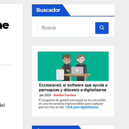
Buscador
ne
del