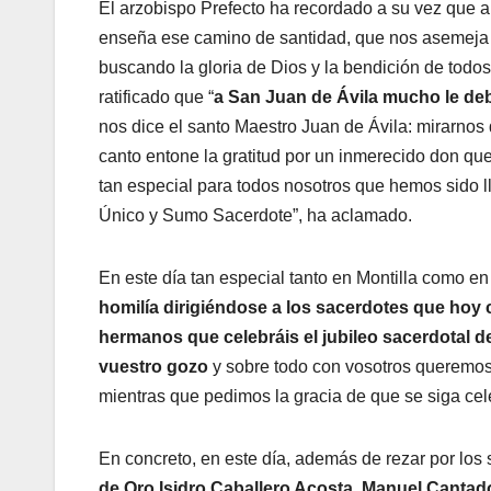
El arzobispo Prefecto ha recordado a su vez que a
enseña ese camino de santidad, que nos asemeja al
buscando la gloria de Dios y la bendición de todo
ratificado que “
a San Juan de Ávila mucho le deb
nos dice el santo Maestro Juan de Ávila: mirarnos 
canto entone la gratitud por un inmerecido don que
tan especial para todos nosotros que hemos sido l
Único y Sumo Sacerdote”, ha aclamado.
En este día tan especial tanto en Montilla como e
homilía dirigiéndose a los sacerdotes que hoy
hermanos que celebráis el jubileo sacerdotal d
vuestro gozo
y sobre todo con vosotros queremos 
mientras que pedimos la gracia de que se siga cel
En concreto, en este día, además de rezar por los
de Oro Isidro Caballero Acosta, Manuel Canta