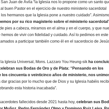
 San Juan de Ávila “la Iglesia nos lo propone como un santo q
 buen Pastor en el ejercicio de nuestro ministerio sacerdotal
s los hermanos que la Iglesia pone a nuestro cuidado”. Asimism
emos por su rico magisterio sobre el ministerio sacerdotal
de pies a cabeza, mirarnos en el alma y en el cuerpo, y que nue
 hemos de vivir con fidelidad y cuidado. Así lo pedimos en este
lamados a participar también como él en el sacerdocio de Jesús
n la Iglesia Universal, Mons. Lazzaro You Heung-sik
ha conclui
 celebran sus Bodas de Oro y de Plata: “Pensando en los
e los cincuenta o veinticinco años de ministerio, nos unimo
dar gracias por lo mucho que de Dios y su Iglesia habéis recib
ebrando esta historia inacabada”.
 sacerdotes fallecidos desde 2021 hasta hoy,
celebran sus Bo
dor Muñoz, Pedro Fernández Olmo y Domingo Ruiz Leiva. Po