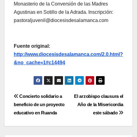
Monasterio de la Conversión de las Madres
Agustinas en Sotillo de la Adrada. Inscripción:
pastoraljuvenil@diocesisdesalamanca.com
Fuente original:
http://www.diocesisdesalamanca.com/2.0.html?
&no_cache=1#c14494
Navegación
Concierto solidario a
El arzobispo clausura el
beneficio de un proyecto
Año de la Misericordia
de
educativo en Ruanda
este sábado
entradas