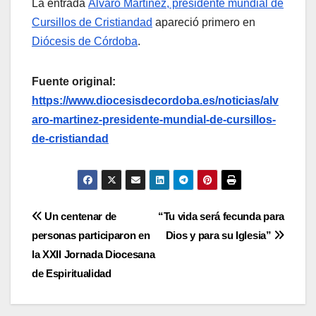
La entrada
Álvaro Martínez, presidente mundial de
Cursillos de Cristiandad
apareció primero en
Diócesis de Córdoba
.
Fuente original:
https://www.diocesisdecordoba.es/noticias/alv
aro-martinez-presidente-mundial-de-cursillos-
de-cristiandad
Navegación
Un centenar de
“Tu vida será fecunda para
personas participaron en
Dios y para su Iglesia”
de
la XXII Jornada Diocesana
entradas
de Espiritualidad