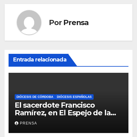
Por
Prensa
Entrada relacionada
DIÓCESIS DE CÓRDOBA
DIÓCESIS ESPAÑOLAS
El sacerdote Francisco
Ramírez, en El Espejo de la
Iglesia
PRENSA