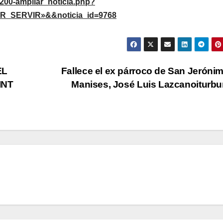
/200-ampliar_noticia.php?
_SERVIR»&&noticia_id=9768
EL
Fallece el ex párroco de San Jeróni
INT
Manises, José Luis Lazcanoiturb