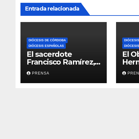
Entrada relacionada
DIÓCESIS DE CÓRDOBA
DIÓCESI
DIÓCESIS ESPAÑOLAS
DIÓCESI
El sacerdote
El O
Francisco Ramírez,
Her
en El Espejo de la
Calv
PRENSA
PRE
Iglesia