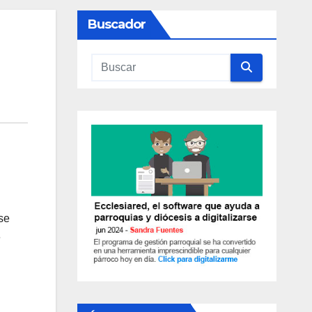
Buscador
se
é