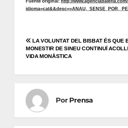
Fuente original:
http://www.agenciabaleria.com
idioma=cat&&desc=»ANAU,_SENSE_POR,_PER
Navegación
LA VOLUNTAT DEL BISBAT ÉS QUE 
MONESTIR DE SINEU CONTINUÏ ACOLL
de
VIDA MONÀSTICA
entradas
Por
Prensa