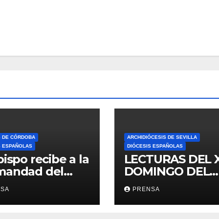
S DE CÓRDOBA
ARCHIDIÓCESIS DE SEVILLA
S ESPAÑOLAS
DIÓCESIS ESPAÑOLAS
bispo recibe a la
LECTURAS DEL 
mandad del
DOMINGO DEL
ario
TIEMPO
NSA
PRENSA
ORDINARIO (A)