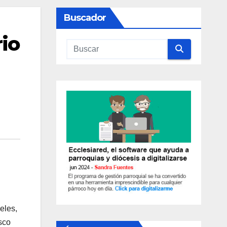
Buscador
rio
l
eles,
sco