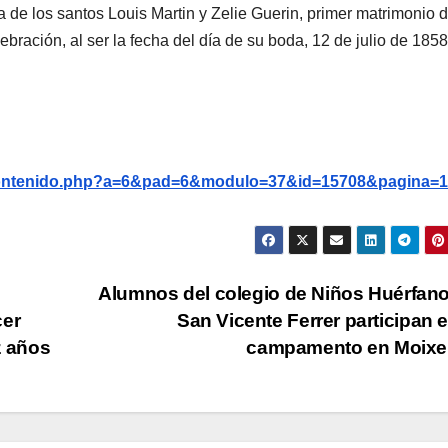
gica de los santos Louis Martin y Zelie Guerin, primer matrimonio d
bración, al ser la fecha del día de su boda, 12 de julio de 1858
g/contenido.php?a=6&pad=6&modulo=37&id=15708&pagina=1
Alumnos del colegio de Niños Huérfan
cer
San Vicente Ferrer participan 
z años
campamento en Moixe