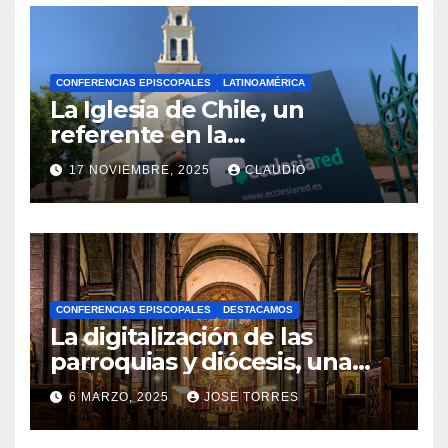
CONFERENCIAS EPISCOPALES
LATINOAMÉRICA
La Iglesia de Chile, un
referente en la
transformación digital
17 NOVIEMBRE, 2025
CLAUDIO
gracias a Ecclesiared
N
O
H
A
CONFERENCIAS EPISCOPALES
DESTACAMOS
Y
La digitalización de las
C
parroquias y diócesis, una
realidad ya para el futuro de
O
6 MARZO, 2025
JOSE TORRES
la Iglesia
M
N
E