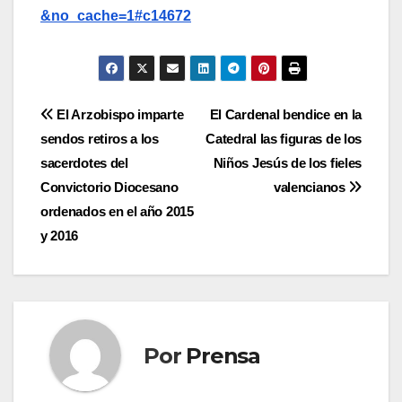
&no_cache=1#c14672
Navegación
El Arzobispo imparte
El Cardenal bendice en la
sendos retiros a los
Catedral las figuras de los
de
sacerdotes del
Niños Jesús de los fieles
entradas
Convictorio Diocesano
valencianos
ordenados en el año 2015
y 2016
Por
Prensa