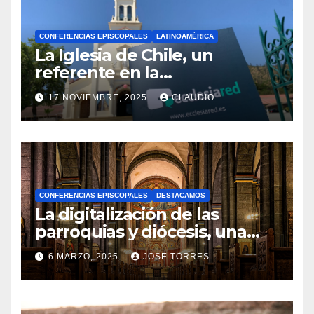
CONFERENCIAS EPISCOPALES
LATINOAMÉRICA
La Iglesia de Chile, un
referente en la
transformación digital
17 NOVIEMBRE, 2025
CLAUDIO
gracias a Ecclesiared
N
O
H
A
CONFERENCIAS EPISCOPALES
DESTACAMOS
Y
La digitalización de las
C
parroquias y diócesis, una
realidad ya para el futuro de
O
6 MARZO, 2025
JOSE TORRES
la Iglesia
M
N
E
O
N