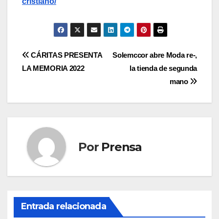
cristiano/
Navegación
CÁRITAS PRESENTA
Solemccor abre Moda re-,
LA MEMORIA 2022
la tienda de segunda
de
mano
entradas
Por
Prensa
Entrada relacionada