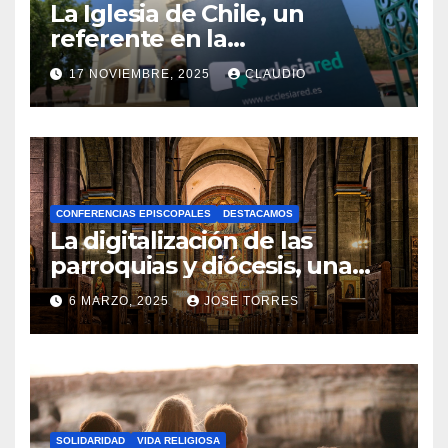
La Iglesia de Chile, un
referente en la
transformación digital
17 NOVIEMBRE, 2025
CLAUDIO
gracias a Ecclesiared
N
O
H
A
CONFERENCIAS EPISCOPALES
DESTACAMOS
Y
La digitalización de las
C
parroquias y diócesis, una
realidad ya para el futuro de
O
6 MARZO, 2025
JOSE TORRES
la Iglesia
M
N
E
O
N
H
T
A
A
SOLIDARIDAD
VIDA RELIGIOSA