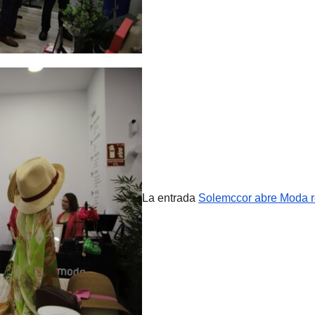
La entrada
Solemccor abre Moda re