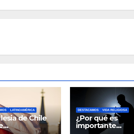
AMOS
LATINOAMÉRICA
DESTACAMOS
VIDA RELIGIOSA
glesia de Chile
¿Por qué es
e
importante
talizándose para
confesarse con 