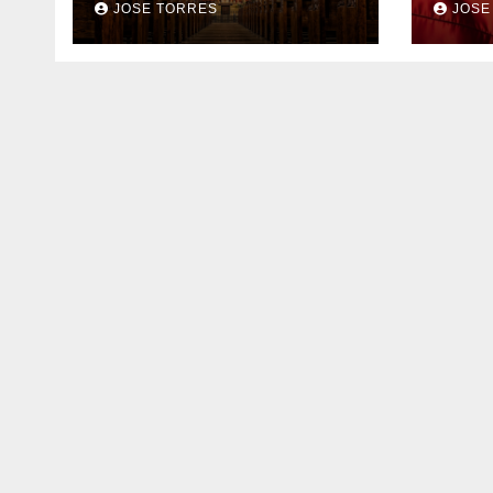
JOSE TORRES
JOSE
realidad ya para el
mejo
futuro de la Iglesia
sus 