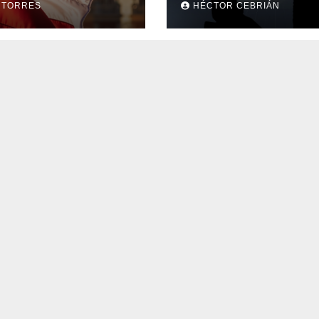
 TORRES
HÉCTOR CEBRIÁN
rar el servicio a
sacerdote?
fieles