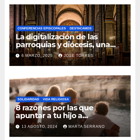
O
H
A
CONFERENCIAS EPISCOPALES
DESTACAMOS
Y
La digitalización de las
C
parroquias y diócesis, una
realidad ya para el futuro de
O
6 MARZO, 2025
JOSE TORRES
la Iglesia
M
N
E
O
N
H
T
A
A
SOLIDARIDAD
VIDA RELIGIOSA
Y
8 razones por las que
R
C
apuntar a tu hijo a
I
Catequesis
O
O
13 AGOSTO, 2024
MARTA SERRANO
M
S
N
E