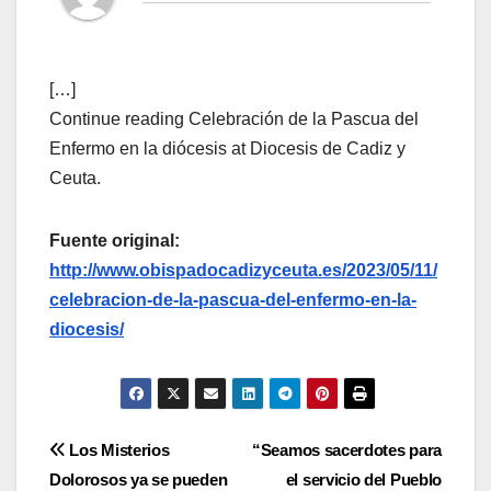
[…]
Continue reading Celebración de la Pascua del
Enfermo en la diócesis at Diocesis de Cadiz y
Ceuta.
Fuente original:
http://www.obispadocadizyceuta.es/2023/05/11/
celebracion-de-la-pascua-del-enfermo-en-la-
diocesis/
Navegación
Los Misterios
“Seamos sacerdotes para
Dolorosos ya se pueden
el servicio del Pueblo