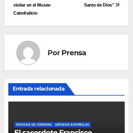
de
visitar en el Museo
Santo de Dios”
entradas
Catedralicio
Por
Prensa
Entrada relacionada
DIÓCESIS DE CÓRDOBA
DIÓCESIS ESPAÑOLAS
El sacerdote Francisco