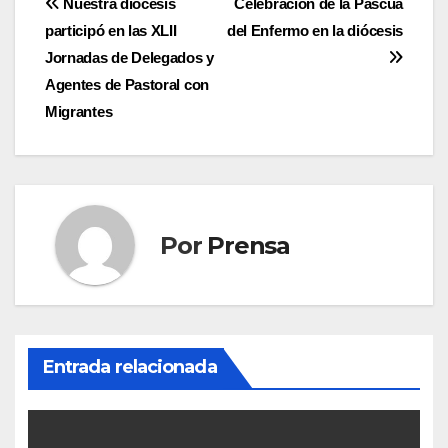
Navegación
Nuestra diócesis
Celebración de la Pascua
participó en las XLII
del Enfermo en la diócesis
de
Jornadas de Delegados y
entradas
Agentes de Pastoral con
Migrantes
Por
Prensa
Entrada relacionada