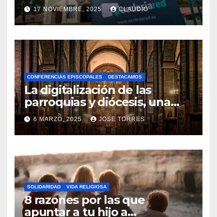
transformación digital
17 NOVIEMBRE, 2025
CLAUDIO
gracias a Ecclesiared
N
O
H
A
CONFERENCIAS EPISCOPALES
DESTACAMOS
Y
La digitalización de las
C
parroquias y diócesis, una
realidad ya para el futuro de
O
6 MARZO, 2025
JOSE TORRES
la Iglesia
M
N
E
O
N
H
T
A
A
SOLIDARIDAD
VIDA RELIGIOSA
Y
8 razones por las que
R
C
apuntar a tu hijo a
I