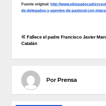
Fuente original:
http://www.obispadocadizyceuta
de-delegados-y-agentes-de-pastoral-con-migra
Navegación
Fallece el padre Francisco Javier Marc
Catalán
de
entradas
Por
Prensa