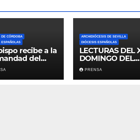
S DE CÓRDOBA
ARCHIDIÓCESIS DE SEVILLA
S ESPAÑOLAS
DIÓCESIS ESPAÑOLAS
bispo recibe a la
LECTURAS DEL 
mandad del
DOMINGO DEL
ario
TIEMPO
NSA
PRENSA
ORDINARIO (A)