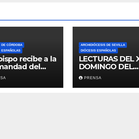
S DE CÓRDOBA
ARCHIDIÓCESIS DE SEVILLA
S ESPAÑOLAS
DIÓCESIS ESPAÑOLAS
bispo recibe a la
LECTURAS DEL 
mandad del
DOMINGO DEL
ario
TIEMPO
NSA
PRENSA
ORDINARIO (A)