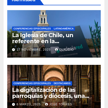
CONFERENCIAS EPISCOPALES
LATINOAMÉRICA
La Iglesia de Chile, un
referente en la
transformación digital
17 NOVIEMBRE, 2025
CLAUDIO
gracias a Ecclesiared
N
O
H
A
CONFERENCIAS EPISCOPALES
DESTACAMOS
Y
La digitalización de las
C
parroquias y diócesis, una
realidad ya para el futuro de
O
6 MARZO, 2025
JOSE TORRES
la Iglesia
M