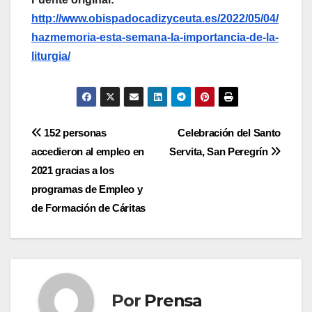
http://www.obispadocadizyceuta.es/2022/05/04/
hazmemoria-esta-semana-la-importancia-de-la-
liturgia/
Navegación
152 personas
Celebración del Santo
accedieron al empleo en
Servita, San Peregrín
de
2021 gracias a los
entradas
programas de Empleo y
de Formación de Cáritas
Por
Prensa