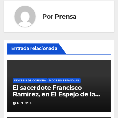
Por
Prensa
Entrada relacionada
DIÓCESIS DE CÓRDOBA
DIÓCESIS ESPAÑOLAS
El sacerdote Francisco
Ramírez, en El Espejo de la
Iglesia
PRENSA