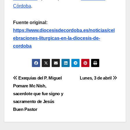
Córdoba
.
Fuente original:
https://www.diocesisdecordoba.es/noticias/cel
ebraciones-liturgicas-en-la-diocesis-de-
cordoba
Navegación
Exequias del P. Miguel
Lunes, 3 de abril
Pomare Mc Nish,
de
sacerdote que fue signo y
entradas
sacramento de Jesús
Buen Pastor