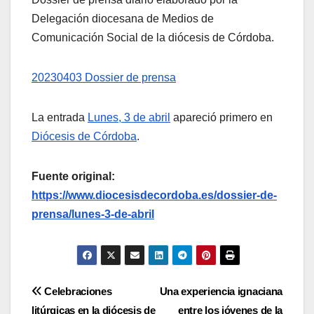
Delegación diocesana de Medios de
Comunicación Social de la diócesis de Córdoba.
20230403 Dossier de prensa
La entrada
Lunes, 3 de abril
apareció primero en
Diócesis de Córdoba
.
Fuente original:
https://www.diocesisdecordoba.es/dossier-de-
prensa/lunes-3-de-abril
Navegación
Celebraciones
Una experiencia ignaciana
litúrgicas en la diócesis de
entre los jóvenes de la