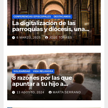
H
A
CONFERENCIAS EPISCOPALES
DESTACAMOS
Y
La digitalización de las
C
parroquias y diócesis, una
realidad ya para el futuro de
O
6 MARZO, 2025
JOSE TORRES
la Iglesia
M
N
E
O
N
H
T
A
A
SOLIDARIDAD
VIDA RELIGIOSA
Y
8 razones por las que
R
C
apuntar a tu hijo a
I
Catequesis
O
O
13 AGOSTO, 2024
MARTA SERRANO
M
S
N
E
O