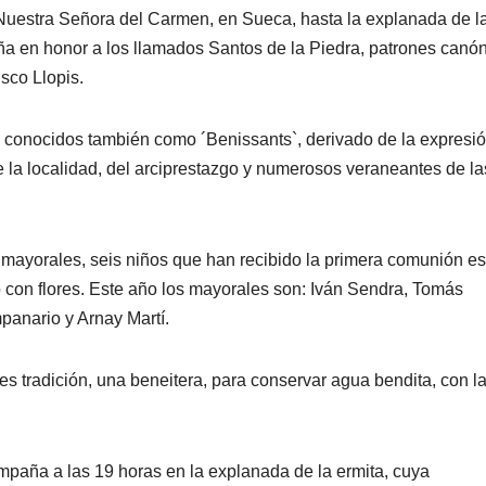
e Nuestra Señora del Carmen, en Sueca, hasta la explanada de l
a en honor a los llamados Santos de la Piedra, patrones canó
sco Llopis.
, conocidos también como ´Benissants`, derivado de la expresi
e la localidad, del arciprestazgo y numerosos veraneantes de la
 mayorales, seis niños que han recibido la primera comunión es
 con flores. Este año los mayorales son: Iván Sendra, Tomás
panario y Arnay Martí.
s tradición, una beneitera, para conservar agua bendita, con l
mpaña a las 19 horas en la explanada de la ermita, cuya