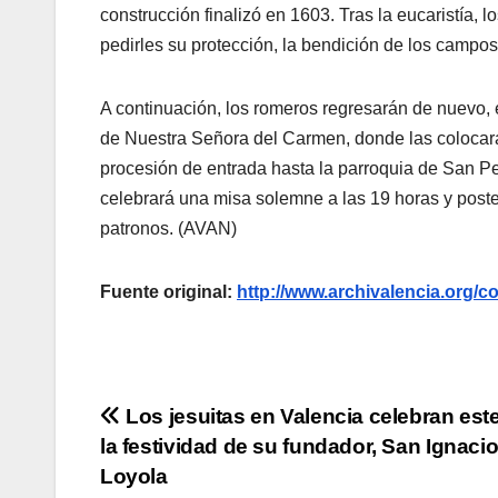
construcción finalizó en 1603. Tras la eucaristía, 
pedirles su protección, la bendición de los campos 
A continuación, los romeros regresarán de nuevo, e
de Nuestra Señora del Carmen, donde las colocará
procesión de entrada hasta la parroquia de San P
celebrará una misa solemne a las 19 horas y posteri
patronos. (AVAN)
Fuente original:
http://www.archivalencia.or
Navegación
Los jesuitas en Valencia celebran est
la festividad de su fundador, San Ignaci
de
Loyola