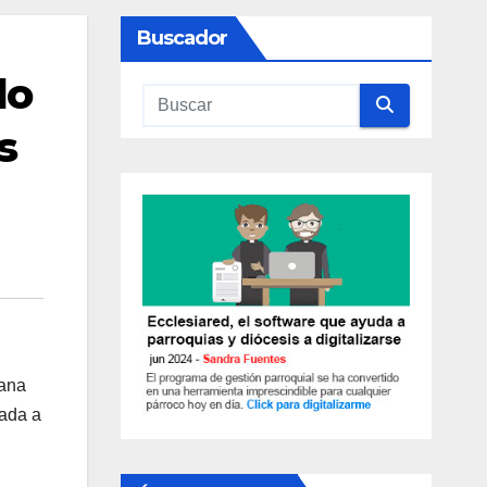
Buscador
do
s
iana
cada a