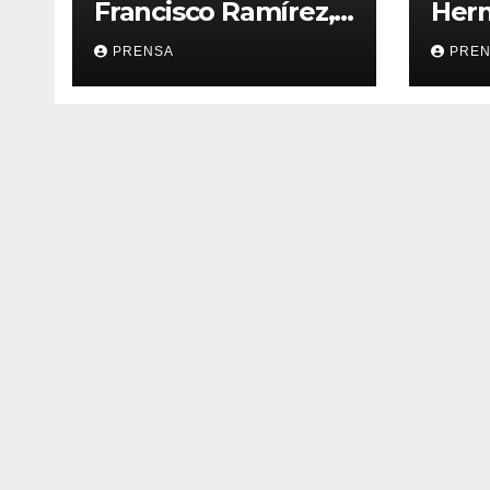
Francisco Ramírez,
Her
en El Espejo de la
Calv
PRENSA
PRE
Iglesia