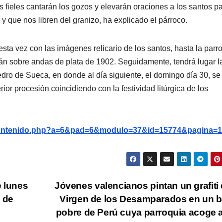
los fieles cantarán los gozos y elevarán oraciones a los santos p
y que nos libren del granizo, ha explicado el párroco.
sta vez con las imágenes relicario de los santos, hasta la parr
n sobre andas de plata de 1902. Seguidamente, tendrá lugar l
edro de Sueca, en donde al día siguiente, el domingo día 30, se
or procesión coincidiendo con la festividad litúrgica de los
g/contenido.php?a=6&pad=6&modulo=37&id=15774&pagina=1
e lunes
Jóvenes valencianos pintan un grafiti 
o de
Virgen de los Desamparados en un b
pobre de Perú cuya parroquia acoge 