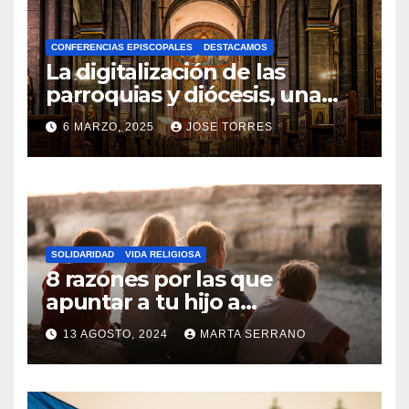
H
A
CONFERENCIAS EPISCOPALES
DESTACAMOS
Y
La digitalización de las
C
parroquias y diócesis, una
realidad ya para el futuro de
O
6 MARZO, 2025
JOSE TORRES
la Iglesia
M
N
E
O
N
H
T
A
A
SOLIDARIDAD
VIDA RELIGIOSA
Y
8 razones por las que
R
C
apuntar a tu hijo a
I
Catequesis
O
O
13 AGOSTO, 2024
MARTA SERRANO
M
S
N
E
O
N