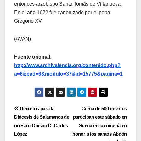
entonces arzobispo Santo Tomás de Villanueva.
En el año 1622 fue canonizado por el papa
Gregorio XV.
(AVAN)
Fuente original:
http://www.archivalencia.org/contenido.php?
a=6&pad=6&modulo=37&id=15775&pagina=1
Navegación
Decretos para la
Cerca de 500 devotos
Diócesis de Salamanca de
participan este sábado en
de
nuestro Obispo D. Carlos
Sueca en la romería en
entradas
López
honor a los santos Abdón