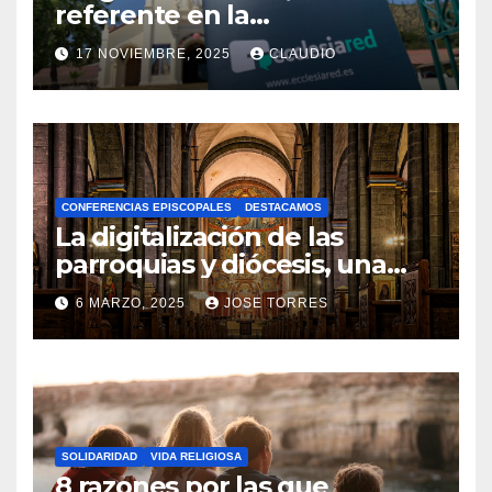
referente en la
transformación digital
17 NOVIEMBRE, 2025
CLAUDIO
gracias a Ecclesiared
N
O
H
A
CONFERENCIAS EPISCOPALES
DESTACAMOS
Y
La digitalización de las
C
parroquias y diócesis, una
realidad ya para el futuro de
O
6 MARZO, 2025
JOSE TORRES
la Iglesia
M
N
E
O
N
H
T
A
A
SOLIDARIDAD
VIDA RELIGIOSA
Y
8 razones por las que
R