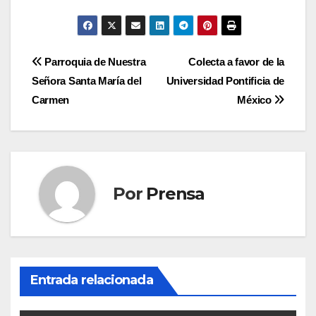
Navegación
Parroquia de Nuestra
Colecta a favor de la
Señora Santa María del
Universidad Pontificia de
de
Carmen
México
entradas
Por
Prensa
Entrada relacionada