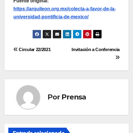
Fuente original:
https://arquileon.org.mx/colecta-a-favor-de-la-
universidad-pontificia-de-mexico/
Navegación
Circular 22/2021
Invitación a Conferencia
de
entradas
Por
Prensa