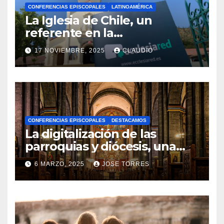
CONFERENCIAS EPISCOPALES
LATINOAMÉRICA
La Iglesia de Chile, un
referente en la
transformación digital
17 NOVIEMBRE, 2025
CLAUDIO
gracias a Ecclesiared
N
O
H
A
CONFERENCIAS EPISCOPALES
DESTACAMOS
Y
La digitalización de las
C
parroquias y diócesis, una
realidad ya para el futuro de
O
6 MARZO, 2025
JOSE TORRES
la Iglesia
M
N
E
O
N
H
T
A