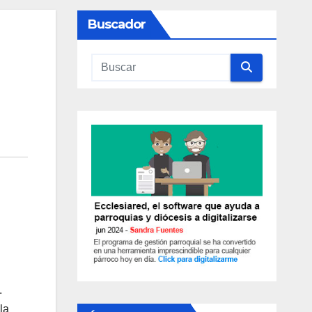
Buscador
.
la