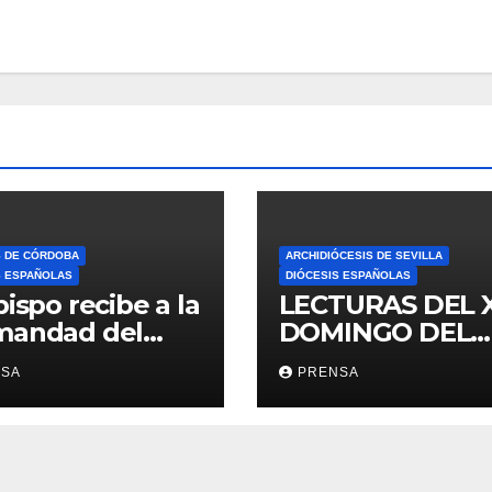
S DE CÓRDOBA
ARCHIDIÓCESIS DE SEVILLA
S ESPAÑOLAS
DIÓCESIS ESPAÑOLAS
bispo recibe a la
LECTURAS DEL 
mandad del
DOMINGO DEL
ario
TIEMPO
NSA
PRENSA
ORDINARIO (A)