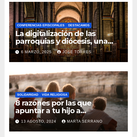
O
H
A
CONFERENCIAS EPISCOPALES
DESTACAMOS
Y
La digitalización de las
C
parroquias y diócesis, una
realidad ya para el futuro de
O
6 MARZO, 2025
JOSE TORRES
la Iglesia
M
N
E
O
N
H
T
A
A
SOLIDARIDAD
VIDA RELIGIOSA
Y
8 razones por las que
R
C
apuntar a tu hijo a
I
Catequesis
O
O
13 AGOSTO, 2024
MARTA SERRANO
M
S
N
E