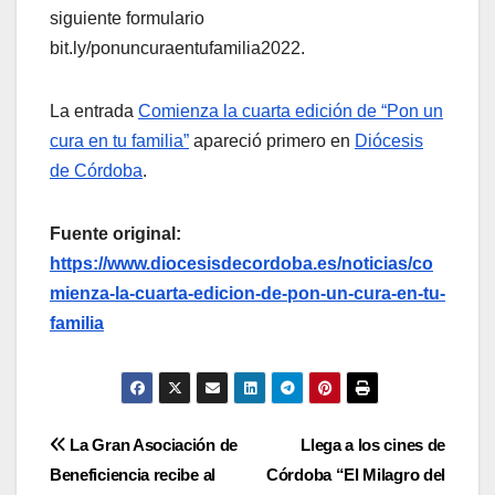
siguiente formulario
bit.ly/ponuncuraentufamilia2022.
La entrada
Comienza la cuarta edición de “Pon un
cura en tu familia”
apareció primero en
Diócesis
de Córdoba
.
Fuente original:
https://www.diocesisdecordoba.es/noticias/co
mienza-la-cuarta-edicion-de-pon-un-cura-en-tu-
familia
Navegación
La Gran Asociación de
Llega a los cines de
Beneficiencia recibe al
Córdoba “El Milagro del