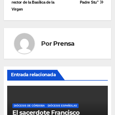
de
rector de la Basílica de la
Padre Stu”
entradas
Virgen
Por
Prensa
Entrada relacionada
DIÓCESIS DE CÓRDOBA
DIÓCESIS ESPAÑOLAS
El sacerdote Francisco