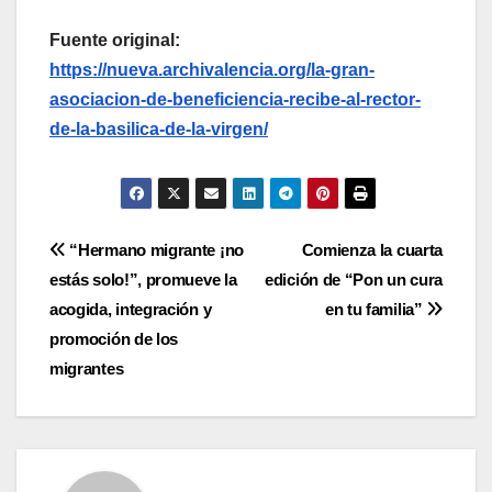
Fuente original:
https://nueva.archivalencia.org/la-gran-
asociacion-de-beneficiencia-recibe-al-rector-
de-la-basilica-de-la-virgen/
Navegación
“Hermano migrante ¡no
Comienza la cuarta
estás solo!”, promueve la
edición de “Pon un cura
de
acogida, integración y
en tu familia”
entradas
promoción de los
migrantes