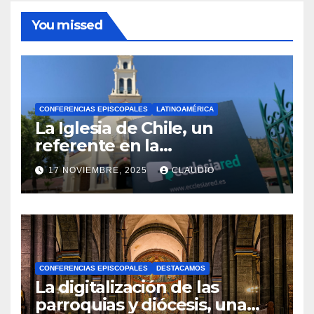
You missed
CONFERENCIAS EPISCOPALES
LATINOAMÉRICA
La Iglesia de Chile, un
referente en la
transformación digital
17 NOVIEMBRE, 2025
CLAUDIO
gracias a Ecclesiared
N
O
H
A
CONFERENCIAS EPISCOPALES
DESTACAMOS
Y
La digitalización de las
C
parroquias y diócesis, una