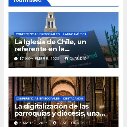
You missed
CONFERENCIAS EPISCOPALES
LATINOAMÉRICA
La Iglesia de Chile, un
referente en la
transformación digital
17 NOVIEMBRE, 2025
CLAUDIO
gracias a Ecclesiared
N
O
H
A
CONFERENCIAS EPISCOPALES
DESTACAMOS
Y
La digitalización de las
C
parroquias y diócesis, una
realidad ya para el futuro de
O
6 MARZO, 2025
JOSE TORRES
M