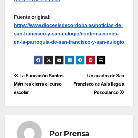
Fuente original:
https://www.diocesisdecordoba.es/noticias-de-
san-francisco-y-san-eulogio/confirmaciones-
en-la-parroquia-de-san-francisco-y-san-eulogio
Navegación
La Fundación Santos
Un cuadro de San
Mártires cierra el curso
Francisco de Asís llega a
de
escolar
Pozoblanco
entradas
Por
Prensa