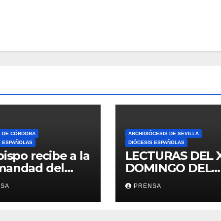
S DE CÓRDOBA
ARCHIDIÓCESIS DE SEVILLA
S ESPAÑOLAS
DIÓCESIS ESPAÑOLAS
bispo recibe a la
LECTURAS DEL 
mandad del
DOMINGO DEL
ario
TIEMPO
NSA
PRENSA
ORDINARIO (A)