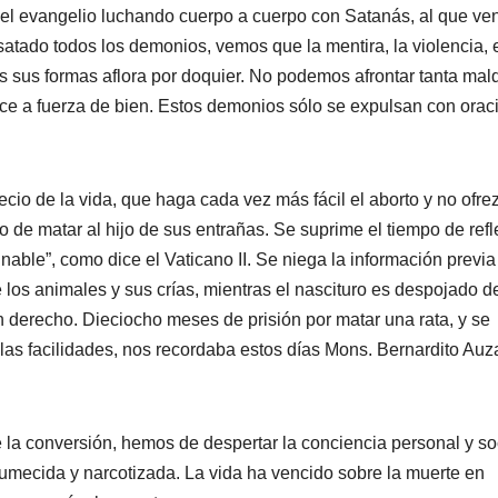
el evangelio luchando cuerpo a cuerpo con Satanás, al que ve
atado todos los demonios, vemos que la mentira, la violencia, 
s sus formas aflora por doquier. No podemos afrontar tanta mal
ce a fuerza de bien. Estos demonios sólo se expulsan con orac
cio de la vida, que haga cada vez más fácil el aborto y no ofre
 de matar al hijo de sus entrañas. Se suprime el tiempo de refl
able”, como dice el Vaticano II. Se niega la información previa
los animales y sus crías, mientras el nascituro es despojado d
 derecho. Dieciocho meses de prisión por matar una rata, y se
las facilidades, nos recordaba estos días Mons. Bernardito Auz
 la conversión, hemos de despertar la conciencia personal y so
umecida y narcotizada. La vida ha vencido sobre la muerte en