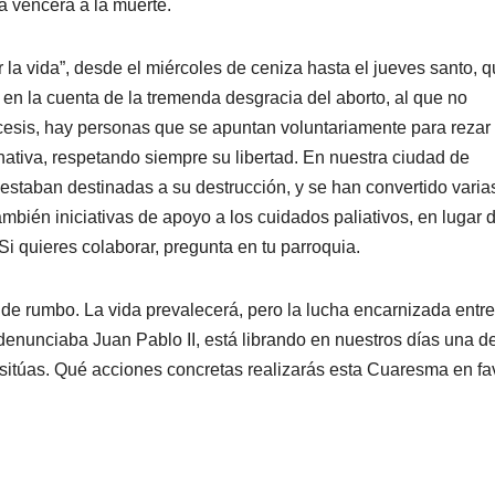
a vencerá a la muerte.
r la vida”, desde el miércoles de ceniza hasta el jueves santo, 
 en la cuenta de la tremenda desgracia del aborto, al que no
sis, hay personas que se apuntan voluntariamente para rezar
ernativa, respetando siempre su libertad. En nuestra ciudad de
estaban destinadas a su destrucción, y se han convertido varia
bién iniciativas de apoyo a los cuidados paliativos, en lugar d
i quieres colaborar, pregunta en tu parroquia.
e rumbo. La vida prevalecerá, pero la lucha encarnizada entre
a denunciaba Juan Pablo II, está librando en nuestros días una d
e sitúas. Qué acciones concretas realizarás esta Cuaresma en fa