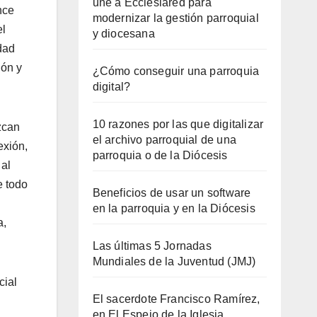
une a Ecclesiared para
nce
modernizar la gestión parroquial
el
y diocesana
dad
ión y
¿Cómo conseguir una parroquia
digital?
10 razones por las que digitalizar
zcan
el archivo parroquial de una
exión,
parroquia o de la Diócesis
 al
e todo
Beneficios de usar un software
en la parroquia y en la Diócesis
a,
Las últimas 5 Jornadas
Mundiales de la Juventud (JMJ)
cial
El sacerdote Francisco Ramírez,
en El Espejo de la Iglesia