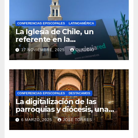
CONFERENCIAS EPISCOPALES
LATINOAMÉRICA
La Iglesia de Chile, un
referente en la
transformación digital
17 NOVIEMBRE, 2025
CLAUDIO
gracias a Ecclesiared
N
O
H
A
CONFERENCIAS EPISCOPALES
DESTACAMOS
Y
La digitalización de las
C
parroquias y diócesis, una
realidad ya para el futuro de
O
6 MARZO, 2025
JOSE TORRES
la Iglesia
M
N
E