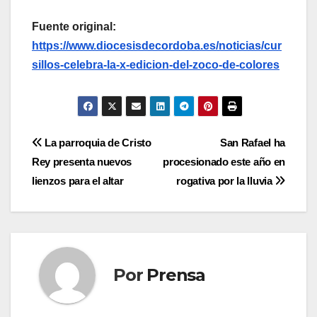
Fuente original:
https://www.diocesisdecordoba.es/noticias/cur
sillos-celebra-la-x-edicion-del-zoco-de-colores
Navegación
La parroquia de Cristo
San Rafael ha
Rey presenta nuevos
procesionado este año en
de
lienzos para el altar
rogativa por la lluvia
entradas
Por
Prensa