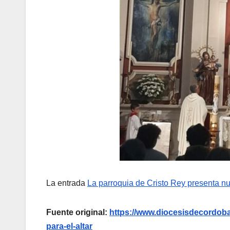
La entrada
La parroquia de Cristo Rey presenta nue
Fuente original:
https://www.diocesisdecordoba.
para-el-altar