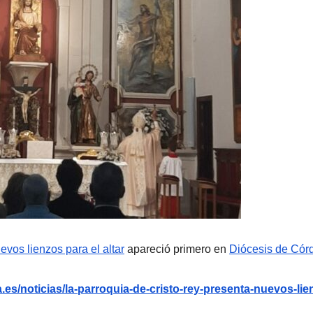
vos lienzos para el altar
apareció primero en
Diócesis de Cór
es/noticias/la-parroquia-de-cristo-rey-presenta-nuevos-lie