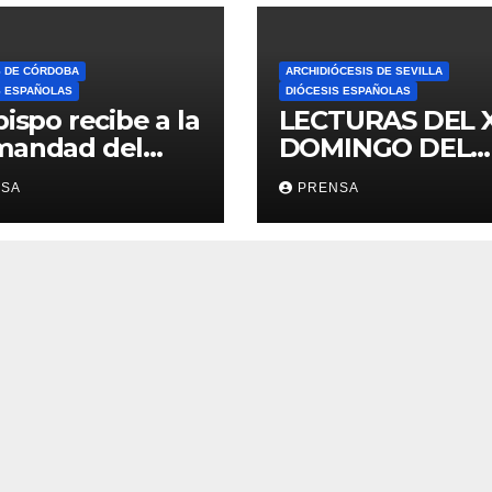
S DE CÓRDOBA
ARCHIDIÓCESIS DE SEVILLA
S ESPAÑOLAS
DIÓCESIS ESPAÑOLAS
bispo recibe a la
LECTURAS DEL 
mandad del
DOMINGO DEL
ario
TIEMPO
NSA
PRENSA
ORDINARIO (A)