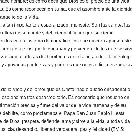
 hace hombre; es como decir que Dios es el precio de una vida
s. Es como reconocer, en suma, que el asombro ante la dignid
angelio de la Vida.
na a tan importante y esperanzador mensaje. Son las campañas 
cultura de la muerte y del miedo al futuro que se cierne
idos en un invierno demográfico, los que quieren apagar este
hombre, de los que le engañan y pervierten, de los que se sirv
uerzas aniquiladoras del hombre es necesario aludir a la ideologí
s y apoyadas por fuerzas y poderes que no es difícil desenmasc
o de la Vida y del amor que es Cristo, nadie puede encadenarlo
 losa encima tras desacreditarlo. Es necesario que resuene en
irmación precisa y firme del valor de la vida humana y de su
 se debilite, como proclamaba el Papa San Juan Pablo II, esta
de Dios: ¡respeta, defiende, ama y sirve a la vida, a toda vida
icia, desarrollo, libertad verdadera, paz y felicidad (EV 5).