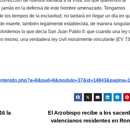
convicción de nuestra llamada a la Vida, los que queremos al
s jamás en la defensa de este hombre amenazado. Tengamos
 los tiempos de la esclavitud, no tardará en llegar un día en q
de muerte, también legalmente establecida, de manera singular
 olvidemos lo que decía San Juan Pablo II: que cuando una ley c
ello mismo, una verdadera ley civil moralmente vinculante (EV 73
g/contenido.php?a=6&pad=6&modulo=37&id=14843&pagina=1
16 la
El Arzobispo recibe a los sacer
valencianos residentes en R