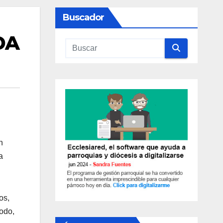
Buscador
DA
n
a
os,
modo,