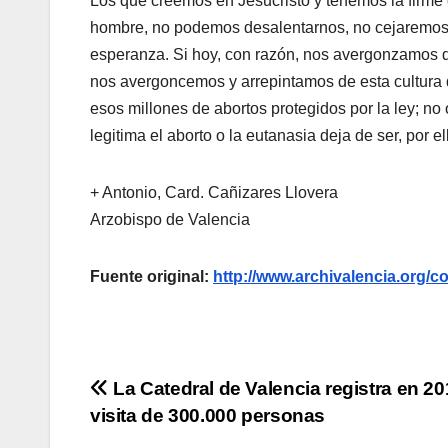
Los que creemos en Jesucristo y tenemos la firme 
hombre, no podemos desalentarnos, no cejaremo
esperanza. Si hoy, con razón, nos avergonzamos de
nos avergoncemos y arrepintamos de esta cultura 
esos millones de abortos protegidos por la ley; no
legitima el aborto o la eutanasia deja de ser, por 
+ Antonio, Card. Cañizares Llovera
Arzobispo de Valencia
Fuente original:
http://www.archivalencia.or
Navegación
La Catedral de Valencia registra en 20
visita de 300.000 personas
de