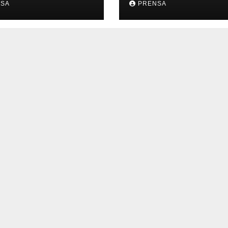
NSA
PRENSA
ORDINARIO (A)