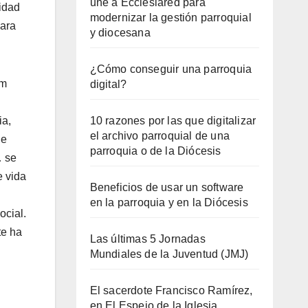
une a Ecclesiared para
idad
modernizar la gestión parroquial
para
y diocesana
¿Cómo conseguir una parroquia
om
digital?
ia,
10 razones por las que digitalizar
el archivo parroquial de una
 e
parroquia o de la Diócesis
… se
e vida
Beneficios de usar un software
en la parroquia y en la Diócesis
ocial.
te ha
Las últimas 5 Jornadas
Mundiales de la Juventud (JMJ)
El sacerdote Francisco Ramírez,
en El Espejo de la Iglesia