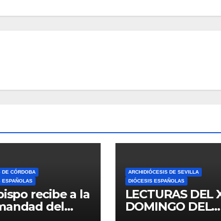
S DE CÓRDOBA
ARCHIDIÓCESIS DE SEVILLA
S ESPAÑOLAS
DIÓCESIS ESPAÑOLAS
bispo recibe a la
LECTURAS DEL 
mandad del
DOMINGO DEL
ario
TIEMPO