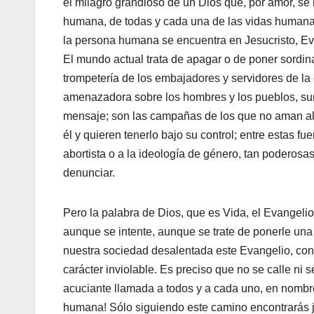
el milagro grandioso de un Dios que, por amor, se
humana, de todas y cada una de las vidas humana
la persona humana se encuentra en Jesucristo, Ev
El mundo actual trata de apagar o de poner sordi
trompetería de los embajadores y servidores de la 
amenazadora sobre los hombres y los pueblos, sum
mensaje; son las campañas de los que no aman al 
él y quieren tenerlo bajo su control; entre estas f
abortista o a la ideología de género, tan poderosa
denunciar.
Pero la palabra de Dios, que es Vida, el Evangeli
aunque se intente, aunque se trate de ponerle una
nuestra sociedad desalentada este Evangelio, conf
carácter inviolable. Es preciso que no se calle ni
acuciante llamada a todos y a cada uno, en nombre 
humana! Sólo siguiendo este camino encontrarás just