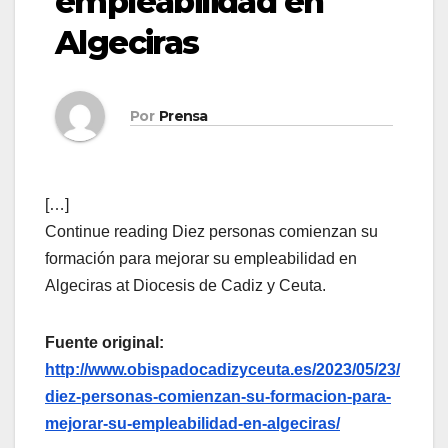
empleabilidad en
Algeciras
Por
Prensa
[…]
Continue reading Diez personas comienzan su
formación para mejorar su empleabilidad en
Algeciras at Diocesis de Cadiz y Ceuta.
Fuente original:
http://www.obispadocadizyceuta.es/2023/05/23/
diez-personas-comienzan-su-formacion-para-
mejorar-su-empleabilidad-en-algeciras/