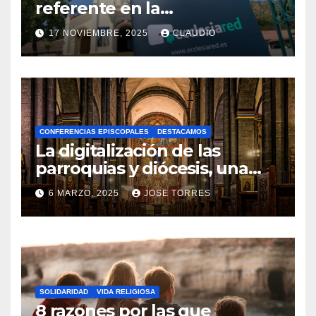
referente en la
transformación digital
17 NOVIEMBRE, 2025
CLAUDIO
gracias a Ecclesiared
N
O
H
A
CONFERENCIAS EPISCOPALES
DESTACAMOS
Y
La digitalización de las
C
parroquias y diócesis, una
realidad ya para el futuro de
O
6 MARZO, 2025
JOSE TORRES
la Iglesia
M
N
E
O
N
H
T
A
A
SOLIDARIDAD
VIDA RELIGIOSA
Y
8 razones por las que
R