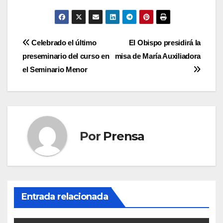
Navegación
Celebrado el último
El Obispo presidirá la
preseminario del curso en
misa de María Auxiliadora
de
el Seminario Menor
entradas
Por
Prensa
Entrada relacionada