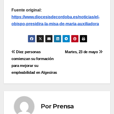
Fuente original:
https://www.diocesisdecordoba.es/noticias/el-
obispo-presidira-la-misa-de-maria-auxiliadora
Navegación
Diez personas
Martes, 23 de mayo
comienzan su formación
de
para mejorar su
entradas
empleabilidad en Algeciras
Por
Prensa