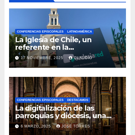
CONFERENCIAS EPISCOPALES
LATINOAMÉRICA
La Iglesia de Chile, un
referente en la
transformación digital
17 NOVIEMBRE, 2025
CLAUDIO
gracias a Ecclesiared
N
O
H
A
CONFERENCIAS EPISCOPALES
DESTACAMOS
Y
La digitalización de las
C
parroquias y diócesis, una
realidad ya para el futuro de
O
6 MARZO, 2025
JOSE TORRES
la Iglesia
M