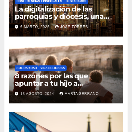
CONFERENCIAS EPISCOPALES
DESTACAMOS
Y
La digitalización de las
C
parroquias y diócesis, una
realidad ya para el futuro de
O
6 MARZO, 2025
JOSE TORRES
la Iglesia
M
N
E
O
N
H
T
A
A
SOLIDARIDAD
VIDA RELIGIOSA
Y
8 razones por las que
R
C
apuntar a tu hijo a
I
Catequesis
O
O
13 AGOSTO, 2024
MARTA SERRANO
M
S
N
E
O
N
H
T
A