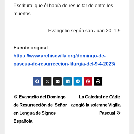
Escritura: que él había de resucitar de entre los
muertos.
Evangelio según san Juan 20, 1‑9
Fuente original:
https://www.archisevilla.org/domingo-de-
pascua-de-resurreccion-liturgia-del-9-4-2023/
Navegación
Evangelio del Domingo
La Catedral de Cádiz
de Resurrección del Señor
acogió la solemne Vigilia
de
en Lengua de Signos
Pascual
entradas
Española