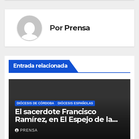
Por
Prensa
Entrada relacionada
DIÓCESIS DE CÓRDOBA
DIÓCESIS ESPAÑOLAS
El sacerdote Francisco
Ramírez, en El Espejo de la
Iglesia
PRENSA