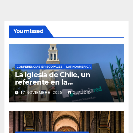
You missed
CONFERENCIAS EPISCOPALES
LATINOAMÉRICA
La Iglesia de Chile, un
referente en la
transformación digital
17 NOVIEMBRE, 2025
CLAUDIO
gracias a Ecclesiared
N
O
H
A