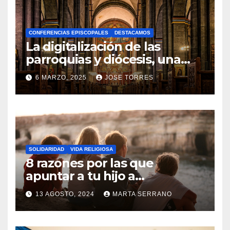
H
A
CONFERENCIAS EPISCOPALES
DESTACAMOS
Y
La digitalización de las
C
parroquias y diócesis, una
realidad ya para el futuro de
O
6 MARZO, 2025
JOSE TORRES
la Iglesia
M
N
E
O
N
H
T
A
A
SOLIDARIDAD
VIDA RELIGIOSA
Y
8 razones por las que
R
C
apuntar a tu hijo a
I
Catequesis
O
O
13 AGOSTO, 2024
MARTA SERRANO
M
S
N
E
O