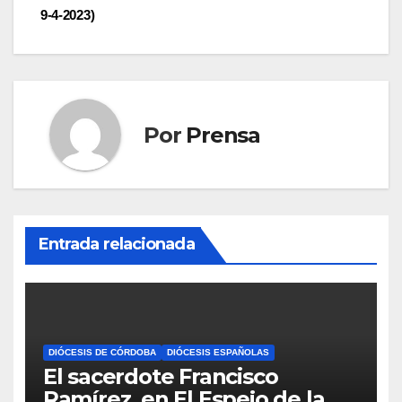
de
9-4-2023)
entradas
Por
Prensa
Entrada relacionada
DIÓCESIS DE CÓRDOBA
DIÓCESIS ESPAÑOLAS
El sacerdote Francisco
Ramírez, en El Espejo de la