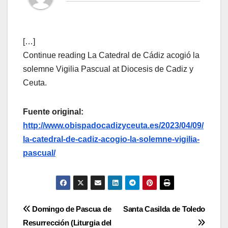
[…]
Continue reading La Catedral de Cádiz acogió la
solemne Vigilia Pascual at Diocesis de Cadiz y
Ceuta.
Fuente original:
http://www.obispadocadizyceuta.es/2023/04/09/
la-catedral-de-cadiz-acogio-la-solemne-vigilia-
pascual/
Navegación
Domingo de Pascua de
Santa Casilda de Toledo
Resurrección (Liturgia del