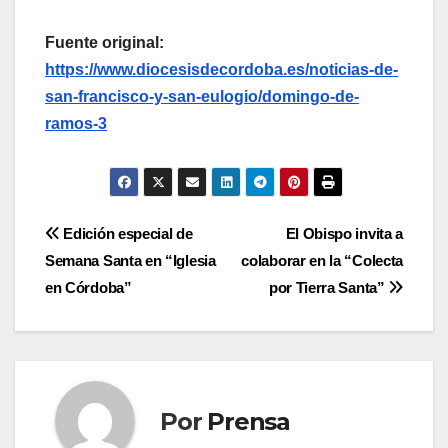
Fuente original:
https://www.diocesisdecordoba.es/noticias-de-
san-francisco-y-san-eulogio/domingo-de-
ramos-3
Navegación
Edición especial de
El Obispo invita a
Semana Santa en “Iglesia
colaborar en la “Colecta
de
en Córdoba”
por Tierra Santa”
entradas
Por
Prensa