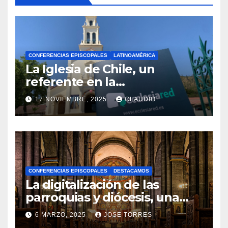
CONFERENCIAS EPISCOPALES
LATINOAMÉRICA
La Iglesia de Chile, un
referente en la
transformación digital
17 NOVIEMBRE, 2025
CLAUDIO
gracias a Ecclesiared
N
O
H
A
CONFERENCIAS EPISCOPALES
DESTACAMOS
Y
La digitalización de las
C
parroquias y diócesis, una
realidad ya para el futuro de
O
6 MARZO, 2025
JOSE TORRES
la Iglesia
M