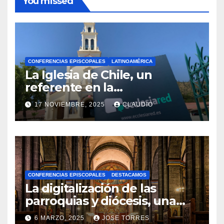
You missed
CONFERENCIAS EPISCOPALES
LATINOAMÉRICA
La Iglesia de Chile, un
referente en la
transformación digital
17 NOVIEMBRE, 2025
CLAUDIO
gracias a Ecclesiared
N
O
H
A
CONFERENCIAS EPISCOPALES
DESTACAMOS
Y
La digitalización de las
C
parroquias y diócesis, una
realidad ya para el futuro de
O
6 MARZO, 2025
JOSE TORRES