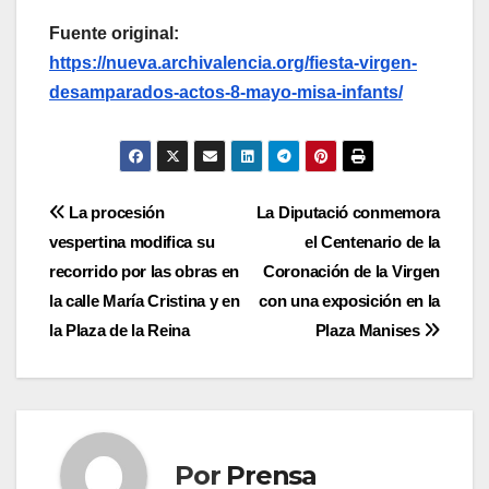
Fuente original:
https://nueva.archivalencia.org/fiesta-virgen-
desamparados-actos-8-mayo-misa-infants/
Navegación
La procesión
La Diputació conmemora
vespertina modifica su
el Centenario de la
de
recorrido por las obras en
Coronación de la Virgen
entradas
la calle María Cristina y en
con una exposición en la
la Plaza de la Reina
Plaza Manises
Por
Prensa