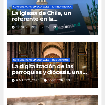
CONFERENCIAS EPISCOPALES
LATINOAMÉRICA
La Iglesia de Chile, un
referente en la
transformación digital
17 NOVIEMBRE, 2025
CLAUDIO
gracias a Ecclesiared
N
O
H
A
CONFERENCIAS EPISCOPALES
DESTACAMOS
Y
La digitalización de las
C
parroquias y diócesis, una
realidad ya para el futuro de
O
6 MARZO, 2025
JOSE TORRES
la Iglesia
M
N
E
O
N
H
T