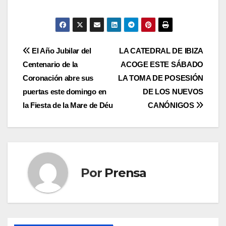
Navegación
El Año Jubilar del
LA CATEDRAL DE IBIZA
Centenario de la
ACOGE ESTE SÁBADO
de
Coronación abre sus
LA TOMA DE POSESIÓN
entradas
puertas este domingo en
DE LOS NUEVOS
la Fiesta de la Mare de Déu
CANÓNIGOS
Por
Prensa