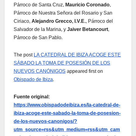
Párroco de Santa Cruz,
Mauricio Coronado
,
Párroco de Nuestra Señora del Rosario y San
Ciriaco,
Alejandro Grecco, I.V.E.
, Párroco del
Salvador de la Marina, y
Jaiver Betancourt
,
Párroco de San Pablo.
The post
LA CATEDRAL DE IBIZA ACOGE ESTE
SÁBADO LA TOMA DE POSESIÓN DE LOS
NUEVOS CANÓNIGOS
appeared first on
Obispado de Ibiza
.
Fuente original:
https://www.obispadodeibiza.es/la-catedral-de-
ibiza-acoge-este-sabado-la-toma-de-posesion-
de-los-nuevos-canonigos/?
utm_source=rss&utm_medium=rss&utm_cam