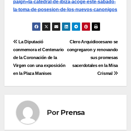
paign=la-catedral-de-ibiza-acoge-este-sabado-
la-toma-de-posesion-de-los-nuevos-canonigos
Navegación
La Diputació
Clero Arquidiocesano se
conmemora el Centenario
congregaron y renovando
de
de la Coronación de la
sus promesas
entradas
Virgen con una exposición
sacerdotales en la Misa
en la Plaza Manises
Crismal
Por
Prensa