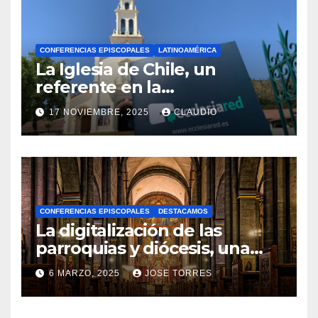
CONFERENCIAS EPISCOPALES
LATINOAMÉRICA
La Iglesia de Chile, un
referente en la
transformación digital
17 NOVIEMBRE, 2025
CLAUDIO
gracias a Ecclesiared
N
O
H
A
CONFERENCIAS EPISCOPALES
DESTACAMOS
Y
La digitalización de las
C
parroquias y diócesis, una
realidad ya para el futuro de
O
6 MARZO, 2025
JOSE TORRES
la Iglesia
M
N
E
O