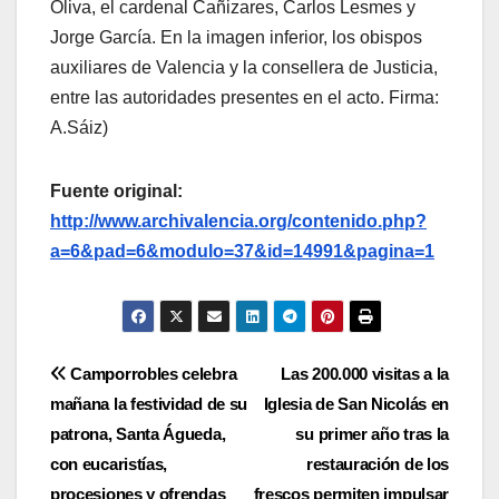
Oliva, el cardenal Cañizares, Carlos Lesmes y
Jorge García. En la imagen inferior, los obispos
auxiliares de Valencia y la consellera de Justicia,
entre las autoridades presentes en el acto. Firma:
A.Sáiz)
Fuente original:
http://www.archivalencia.org/contenido.php?
a=6&pad=6&modulo=37&id=14991&pagina=1
Navegación
Camporrobles celebra
Las 200.000 visitas a la
mañana la festividad de su
Iglesia de San Nicolás en
de
patrona, Santa Águeda,
su primer año tras la
entradas
con eucaristías,
restauración de los
procesiones y ofrendas
frescos permiten impulsar