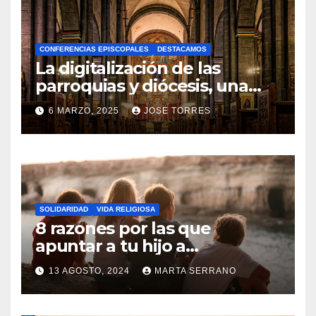
H
A
CONFERENCIAS EPISCOPALES
DESTACAMOS
Y
La digitalización de las
C
parroquias y diócesis, una
realidad ya para el futuro de
O
6 MARZO, 2025
JOSE TORRES
la Iglesia
M
N
E
O
N
H
T
A
A
SOLIDARIDAD
VIDA RELIGIOSA
Y
8 razones por las que
R
C
apuntar a tu hijo a
I
Catequesis
O
O
13 AGOSTO, 2024
MARTA SERRANO
M
S
N
E
O