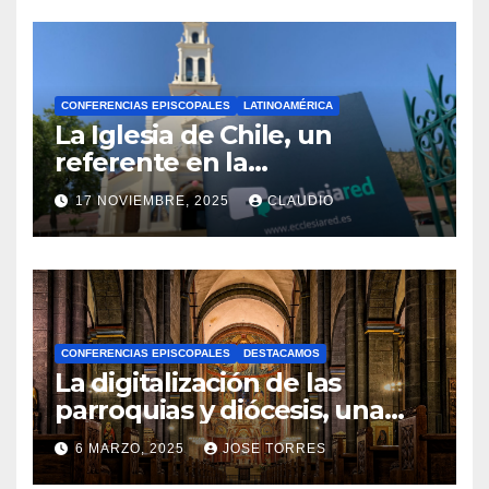
CONFERENCIAS EPISCOPALES
LATINOAMÉRICA
La Iglesia de Chile, un
referente en la
transformación digital
17 NOVIEMBRE, 2025
CLAUDIO
gracias a Ecclesiared
N
O
H
A
CONFERENCIAS EPISCOPALES
DESTACAMOS
Y
La digitalización de las
C
parroquias y diócesis, una
realidad ya para el futuro de
O
6 MARZO, 2025
JOSE TORRES
la Iglesia
M
N