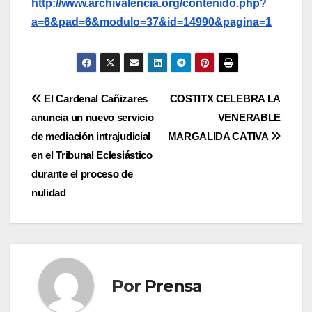
http://www.archivalencia.org/contenido.php?
a=6&pad=6&modulo=37&id=14990&pagina=1
Navegación
El Cardenal Cañizares
COSTITX CELEBRA LA
anuncia un nuevo servicio
VENERABLE
de
de mediación intrajudicial
MARGALIDA CATIVA
entradas
en el Tribunal Eclesiástico
durante el proceso de
nulidad
Por
Prensa