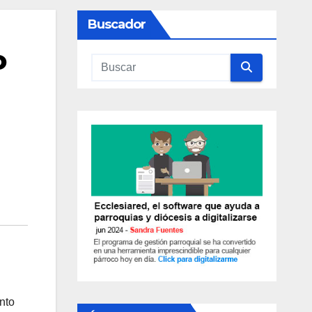
Buscador
o
nto