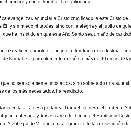
r el hombre y con el hombre, ha continuado.
a evangelizar, anunciar a Cristo crucificado, a este Cristo de l
l, y sin miedo ni tabúes, sino con la alegría y el júbilo de qui
l, que ha insistido en que este Año Santo sea un año de caridad
e se realicen durante el año jubilar tendrán como destinatario 
o de Karnataka, para ofrecer formación a más de 40 niños de fa
 que no sea solamente unos actos, sino sobre todo una auténti
s de los más necesitados, ha resaltado.
ido también la alcaldesa pedánea, Raquel Romero, el cardenal An
lgencia plenaria y, tras el canto del himno del Santísimo Cristo
r al Arzobispo de Valencia para agradecerle la consecución de