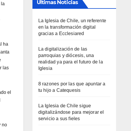
Últimas Noticias
 la
e
La Iglesia de Chile, un referente
en la transformación digital
gracias a Ecclesiared
l ha
La digitalización de las
Santa
parroquias y diócesis, una
e
realidad ya para el futuro de la
r las
Iglesia
8 razones por las que apuntar a
tu hijo a Catequesis
ado el
l
La Iglesia de Chile sigue
digitalizándose para mejorar el
servicio a sus fieles
y no