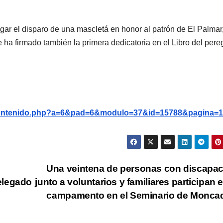
lugar el disparo de una mascletá en honor al patrón de El Palmar
ha firmado también la primera dedicatoria en el Libro del pereg
g/contenido.php?a=6&pad=6&modulo=37&id=15788&pagina=1
Una veintena de personas con discapa
elegado
junto a voluntarios y familiares participan 
campamento en el Seminario de Monc