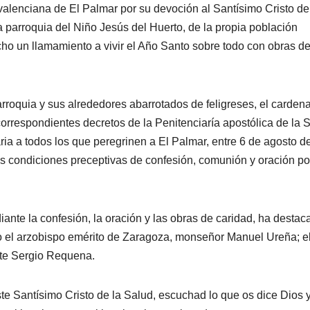
valenciana de El Palmar por su devoción al Santísimo Cristo de
 parroquia del Niño Jesús del Huerto, de la propia población
cho un llamamiento a vivir el Año Santo sobre todo con obras d
arroquia y sus alrededores abarrotados de feligreses, el cardena
 correspondientes decretos de la Penitenciaría apostólica de la 
ia a todos los que peregrinen a El Palmar, entre 6 de agosto d
s condiciones preceptivas de confesión, comunión y oración po
ante la confesión, la oración y las obras de caridad, ha destac
o el arzobispo emérito de Zaragoza, monseñor Manuel Ureña; e
ote Sergio Requena.
este Santísimo Cristo de la Salud, escuchad lo que os dice Dios 