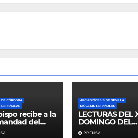
S DE CÓRDOBA
ARCHIDIÓCESIS DE SEVILLA
S ESPAÑOLAS
DIÓCESIS ESPAÑOLAS
bispo recibe a la
LECTURAS DEL 
mandad del
DOMINGO DEL
ario
TIEMPO
NSA
PRENSA
ORDINARIO (A)