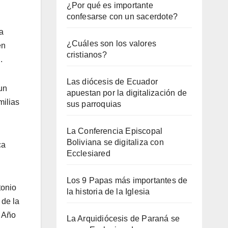
¿Por qué es importante
confesarse con un sacerdote?
a
¿Cuáles son los valores
en
cristianos?
.
Las diócesis de Ecuador
un
apuestan por la digitalización de
milias
sus parroquias
La Conferencia Episcopal
Boliviana se digitaliza con
ca
Ecclesiared
Los 9 Papas más importantes de
tonio
la historia de la Iglesia
 de la
l Año
La Arquidiócesis de Paraná se