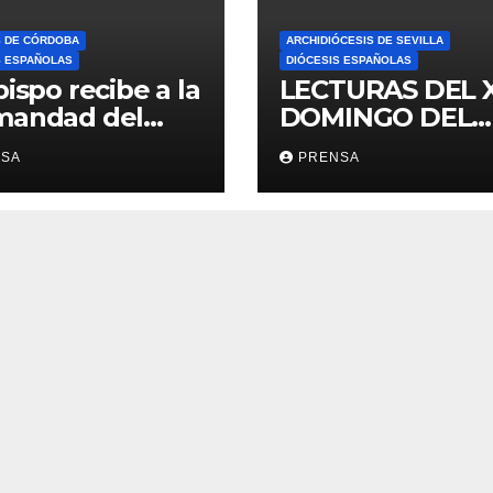
S DE CÓRDOBA
ARCHIDIÓCESIS DE SEVILLA
S ESPAÑOLAS
DIÓCESIS ESPAÑOLAS
bispo recibe a la
LECTURAS DEL 
mandad del
DOMINGO DEL
ario
TIEMPO
NSA
PRENSA
ORDINARIO (A)