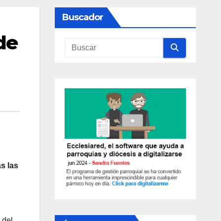
Buscador
de
as las
 del