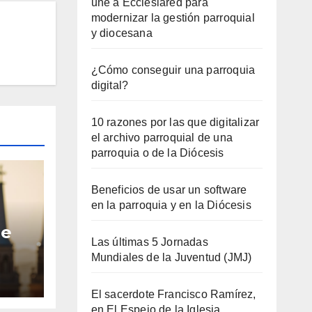
une a Ecclesiared para
modernizar la gestión parroquial
y diocesana
¿Cómo conseguir una parroquia
digital?
10 razones por las que digitalizar
el archivo parroquial de una
parroquia o de la Diócesis
Beneficios de usar un software
en la parroquia y en la Diócesis
le
Las últimas 5 Jornadas
Mundiales de la Juventud (JMJ)
para
io a
El sacerdote Francisco Ramírez,
en El Espejo de la Iglesia