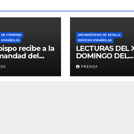
S DE CÓRDOBA
ARCHIDIÓCESIS DE SEVILLA
S ESPAÑOLAS
DIÓCESIS ESPAÑOLAS
bispo recibe a la
LECTURAS DEL 
mandad del
DOMINGO DEL
ario
TIEMPO
NSA
PRENSA
ORDINARIO (A)